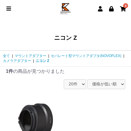
0
ニコン Z
全て
|
マウントアダプター
|
セパレート型マウントアダプタ(NOVOFLEX)
|
カメラアダプター
|
ニコン Z
1件
の商品が見つかりました